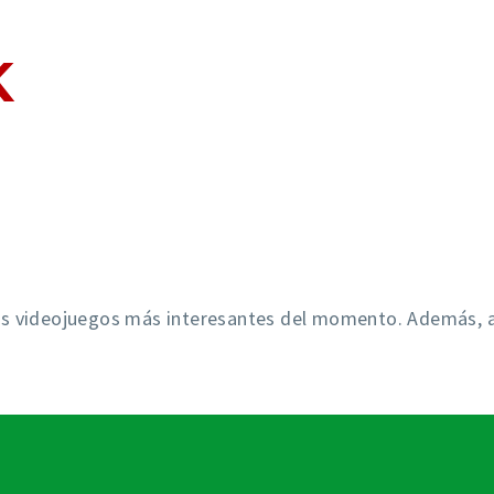
CASTS
EN DIRECTO
PROGRAMACIÓN
K
 los videojuegos más interesantes del momento. Además, 