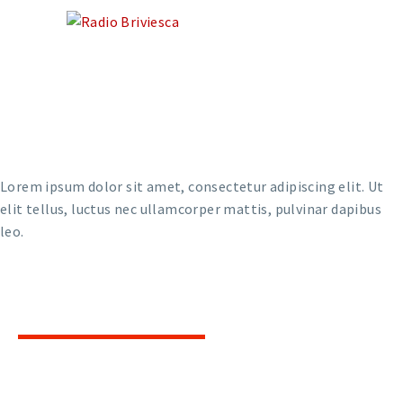
AVISO LEGAL
Lorem ipsum dolor sit amet, consectetur adipiscing elit. Ut
elit tellus, luctus nec ullamcorper mattis, pulvinar dapibus
leo.
CONTACTO
¿Quieres participar en la radio? ¿Te gustaría
anunciarte?