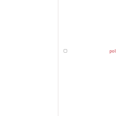
16 00
08 47
He leído y acepto la
pol