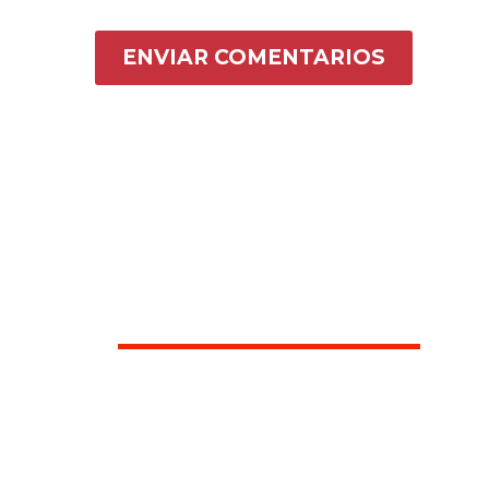
ENVIAR COMENTARIOS
CONTACTO
¿Quieres participar en la radio? ¿Te gust
Envíanos tus sugerencias y comentario
de atenderte.